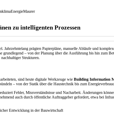
mklima
Energie
Maurer
nen zu intelligenten Prozessen
del. Jahrzehntelang prägten Papierpläne, manuelle Abläufe und komple
nche grundlegend – von der Planung über die Ausführung bis hin zum Be
d nachhaltiger Strukturen.
arbeiteten, sind heute digitale Werkzeuge wie
Building Information 
bündeln – von der Statik über die Haustechnik bis zum Energieverbrau
as reduziert Fehler, Missverständnisse und Nacharbeit. Änderungen könne
unehmend auch durch öffentliche Auftraggeber gefordert, etwa bei Inf
licher Entwicklung in der Bauwirtschaft