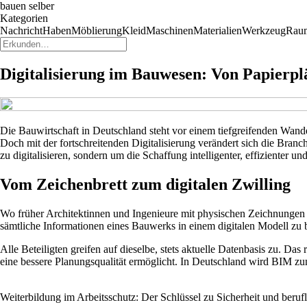
bauen selber
Kategorien
Nachricht
Haben
Möblierung
Kleid
Maschinen
Materialien
Werkzeug
Rau
Digitalisierung im Bauwesen: Von Papierplä
Die Bauwirtschaft in Deutschland steht vor einem tiefgreifenden Wan
Doch mit der fortschreitenden Digitalisierung verändert sich die Bra
zu digitalisieren, sondern um die Schaffung intelligenter, effizienter un
Vom Zeichenbrett zum digitalen Zwilling
Wo früher Architektinnen und Ingenieure mit physischen Zeichnungen 
sämtliche Informationen eines Bauwerks in einem digitalen Modell zu 
Alle Beteiligten greifen auf dieselbe, stets aktuelle Datenbasis zu. D
eine bessere Planungsqualität ermöglicht. In Deutschland wird BIM z
Weiterbildung im Arbeitsschutz: Der Schlüssel zu Sicherheit und beruf