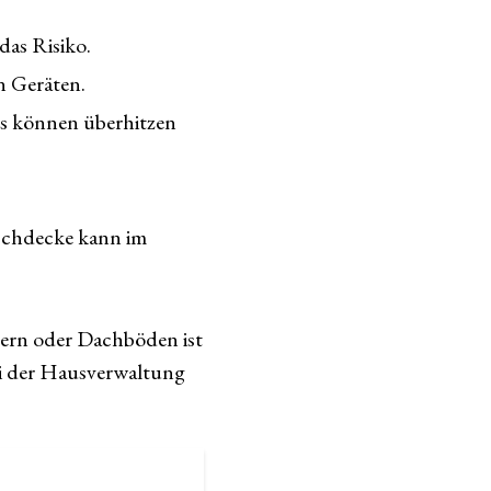
das Risiko.
n Geräten.
s können überhitzen
öschdecke kann im
lern oder Dachböden ist
bei der Hausverwaltung