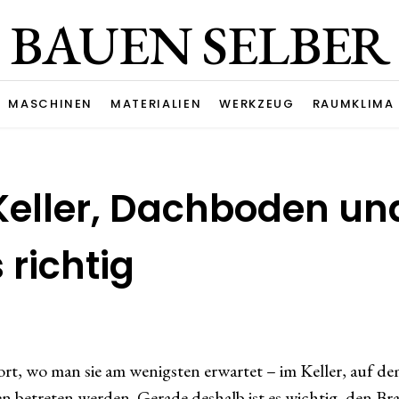
BAUEN SELBER
MASCHINEN
MATERIALIEN
WERKZEUG
RAUMKLIMA
Keller, Dachboden un
 richtig
ort, wo man sie am wenigsten erwartet – im Keller, auf 
en betreten werden. Gerade deshalb ist es wichtig, den 