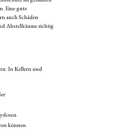
n. Eine gute
dern auch Schäden
und Abstellräume richtig
rn. In Kellern und
der
aydosen.
eren können.